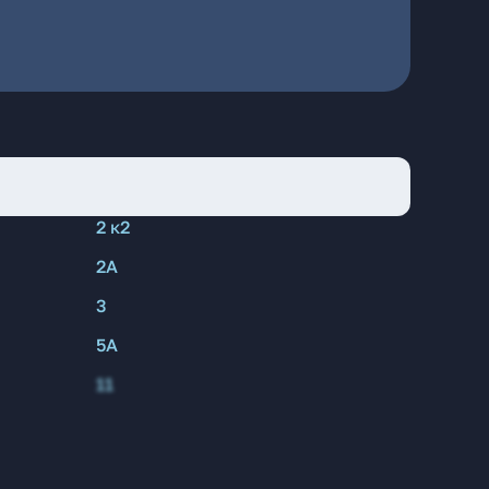
2 к2
2А
3
5А
11