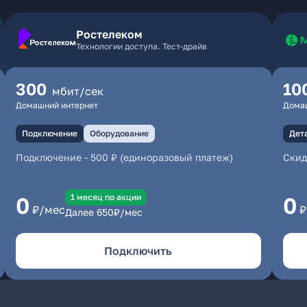
Ростелеком
Технологии доступа. Тест-драйв
300
10
мбит/сек
Домашний интернет
Дома
Подключение
Оборудование
Дет
Подключение
-
500 ₽ (единоразовый платеж)
Скид
1 месяц по акции
0
0
₽/мес
₽
Далее
650
₽/мес
Подключить