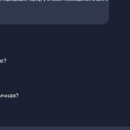
ке?
ичная?