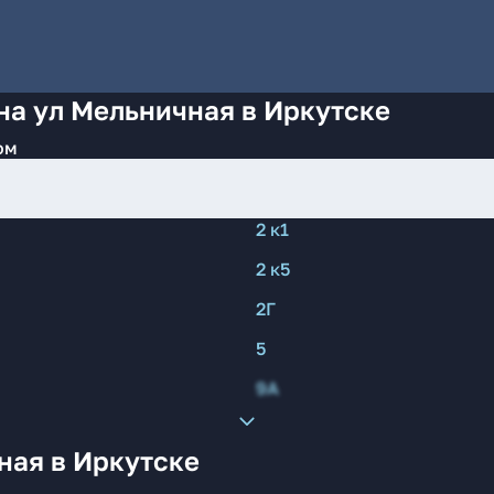
на ул Мельничная в Иркутске
ом
2 к1
2 к5
2Г
5
9А
ная в Иркутске