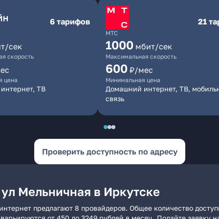
6 тарифов
21 т
МТС
1000
т/сек
мбит/сек
я скорость
Максимальная скорость
600
ес
₽/мес
я цена
Минимальная цена
интернет, ТВ
Домашний интернет, ТВ, мобиль
связь
Проверить доступность по адресу
 ул Мельничная в Иркутске
 интернет предлагают 8 провайдеров. Общее количество доступ
и варьируются от 450 до 3249 рублей в месяц. Подайте заявку