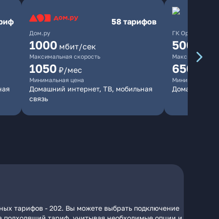
ариф
58 тарифов
Дом.ру
ГК Орион
1000
500
мбит/сек
мбит/
Максимальная скорость
Максимальная 
1050
650
₽/мес
₽/мес
Минимальная цена
Минимальная ц
ная
Домашний интернет, ТВ, мобильная
Домашний ин
связь
ных тарифов - 202. Вы можете выбрать подключение
 на подходящий тариф, учитывая необходимые опции и