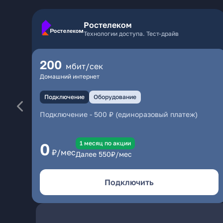
Ростелеком
Технологии доступа. Тест-драйв
200
мбит/сек
Домашний интернет
Подключение
Оборудование
Подключение
-
500 ₽ (единоразовый платеж)
1 месяц по акции
0
₽/мес
Далее
550
₽/мес
Подключить