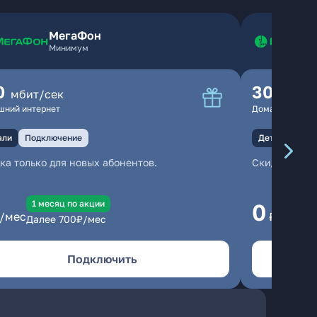
МегаФон
Минимум
0
300
мбит/сек
мбит
шний интернет
Домашний инте
али
Подключение
Детали
Под
ка только для новых абонентов.
Скидка тольк
1 месяц по акции
1
0
/мес
₽/мес
Далее
700
₽/мес
Да
Подключить