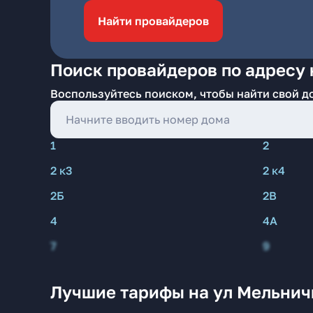
Найти провайдеров
Поиск провайдеров по адресу 
Воспользуйтесь поиском, чтобы найти свой д
1
2
2 к3
2 к4
2Б
2В
4
4А
7
9
Лучшие тарифы на ул Мельнич