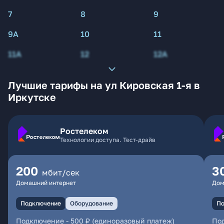
7
8
9
9А
10
11
11А
12
12А
Лучшие тарифы на ул Кировская 1-я в
Иркутске
Ростелеком
Технологии доступа. Тест-драйв
200
3
мбит/сек
Домашний интернет
Дом
Подключение
Оборудование
По
Подключение
-
500 ₽ (единоразовый платеж)
По