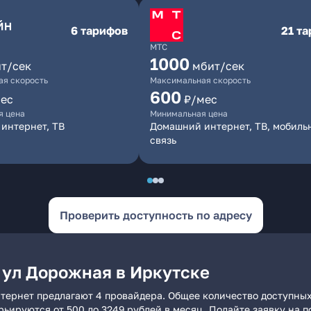
6 тарифов
21 т
МТС
1000
т/сек
мбит/сек
я скорость
Максимальная скорость
600
ес
₽/мес
я цена
Минимальная цена
интернет, ТВ
Домашний интернет, ТВ, мобиль
связь
Проверить доступность по адресу
 ул Дорожная в Иркутске
тернет предлагают 4 провайдера. Общее количество доступных
арьируются от 500 до 3249 рублей в месяц. Подайте заявку на