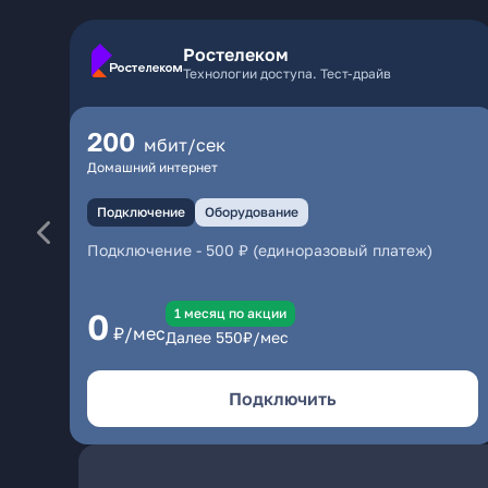
Ростелеком
Технологии доступа. Тест-драйв
200
мбит/сек
Домашний интернет
Подключение
Оборудование
Подключение
-
500 ₽ (единоразовый платеж)
1 месяц по акции
0
₽/мес
Далее
550
₽/мес
Подключить