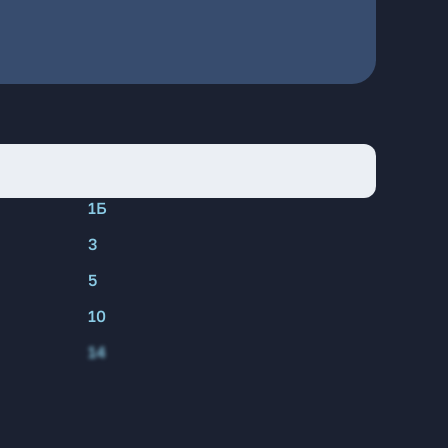
1Б
3
5
10
14