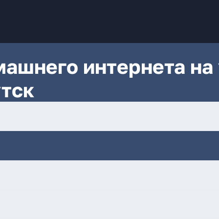
ашнего интернета на 
тск