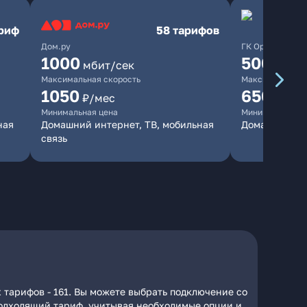
ариф
58 тарифов
Дом.ру
ГК Орион
1000
500
мбит/сек
мбит/
Максимальная скорость
Максимальная 
1050
650
₽/мес
₽/мес
Минимальная цена
Минимальная ц
ная
Домашний интернет, ТВ, мобильная
Домашний ин
связь
 тарифов - 161. Вы можете выбрать подключение со
 подходящий тариф, учитывая необходимые опции и