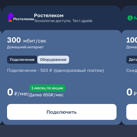
Ростелеком
Технологии доступа. Тест-драйв
300
10
мбит/сек
Домашний интернет
Дома
Подключение
Оборудование
Дет
Подключение
-
500 ₽ (единоразовый платеж)
Скид
1 месяц по акции
0
0
₽/мес
₽
Далее
650
₽/мес
Подключить