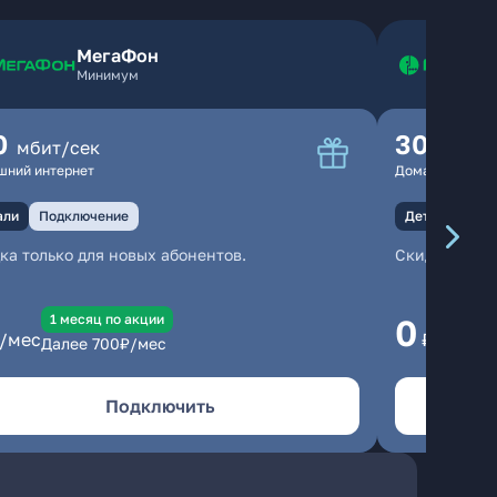
МегаФон
Минимум
0
300
мбит/сек
мбит
шний интернет
Домашний инте
али
Подключение
Детали
Под
ка только для новых абонентов.
Скидка тольк
1 месяц по акции
1
0
/мес
₽/мес
Далее
700
₽/мес
Да
Подключить