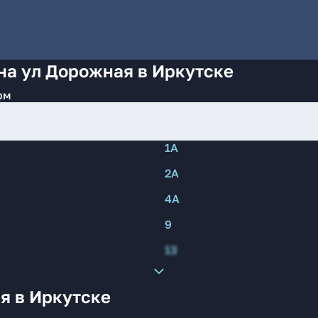
на ул Дорожная в Иркутске
ом
1А
2А
4А
9
13
я в Иркутске