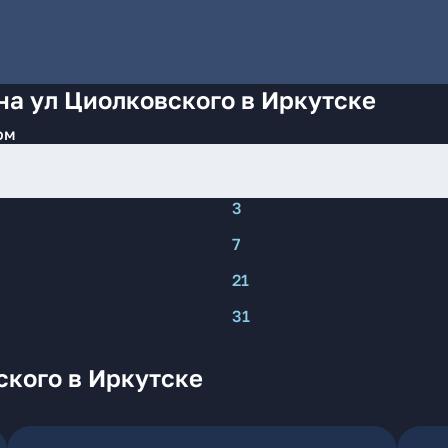
на ул Циолковского в Иркутске
ом
3
7
21
31
ского в Иркутске