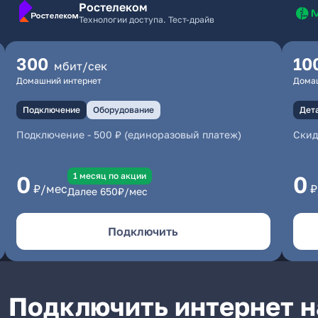
Ростелеком
Технологии доступа. Тест-драйв
300
10
мбит/сек
Домашний интернет
Дома
Подключение
Оборудование
Дет
Подключение
-
500 ₽ (единоразовый платеж)
Скид
1 месяц по акции
0
0
₽/мес
₽
Далее
650
₽/мес
Подключить
Подключить интернет н