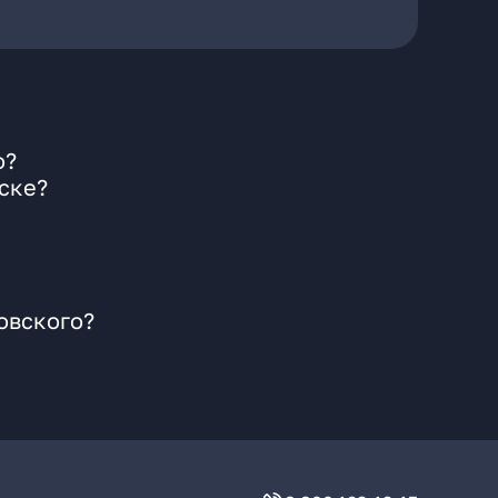
о?
ске?
овского?