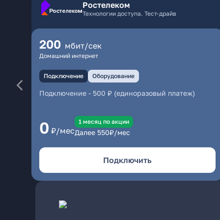
Ростелеком
Технологии доступа. Тест-драйв
200
мбит/сек
Домашний интернет
Подключение
Оборудование
Подключение
-
500 ₽ (единоразовый платеж)
1 месяц по акции
0
₽/мес
Далее
550
₽/мес
Подключить