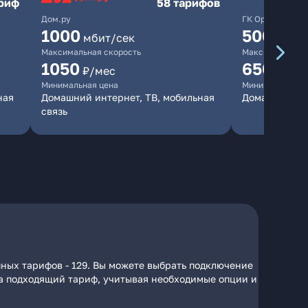
ариф
58 тарифов
Дом.ру
ГК Орион
1000
500
мбит/сек
мбит/
Максимальная скорость
Максимальная 
1050
650
₽/мес
₽/мес
Минимальная цена
Минимальная ц
ная
Домашний интернет, ТВ, мобильная
Домашний ин
связь
пных тарифов - 129. Вы можете выбрать подключение
 на подходящий тариф, учитывая необходимые опции и