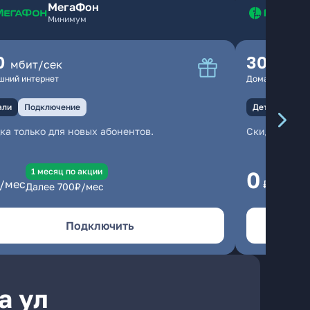
МегаФон
Минимум
0
300
мбит/сек
мбит
шний интернет
Домашний инте
али
Подключение
Детали
Под
ка только для новых абонентов.
Скидка тольк
1 месяц по акции
1
0
/мес
₽/мес
Далее
700
₽/мес
Да
Подключить
а ул