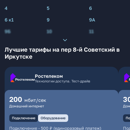
4
5
6
6 к1
9
9А
9Б
10
11
Лучшие тарифы на пер 8-й Советский в
Иркутске
Ростелеком
Технологии доступа. Тест-драйв
200
3
мбит/сек
Домашний интернет
Дом
Подключение
Оборудование
По
Подключение
-
500 ₽ (единоразовый платеж)
По