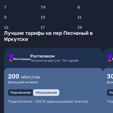
7
7А
8
9
10
11
12
17
19
Лучшие тарифы на пер Песчаный в
Иркутске
Ростелеком
Технологии доступа. Тест-драйв
200
3
мбит/сек
Домашний интернет
Дом
Подключение
Оборудование
По
Подключение
-
500 ₽ (единоразовый платеж)
По