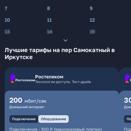
7
8
9
10
11
12
13
14
15
Лучшие тарифы на пер Самокатный в
Иркутске
Ростелеком
Технологии доступа. Тест-драйв
200
3
мбит/сек
Домашний интернет
Дом
Подключение
Оборудование
По
Подключение
-
500 ₽ (единоразовый платеж)
По