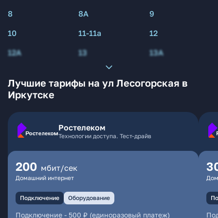
8
8А
9
10
11-11а
12
12А
13
13А
Лучшие тарифы на ул Лесогорская в
Иркутске
Ростелеком
Технологии доступа. Тест-драйв
200
3
мбит/сек
Домашний интернет
Дом
Подключение
Оборудование
По
Подключение
-
500 ₽ (единоразовый платеж)
По