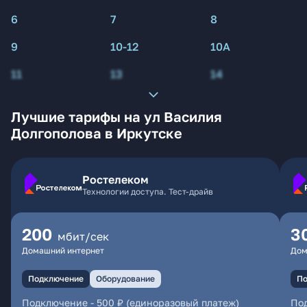
6
7
8
9
10-12
10А
11
13
14
Лучшие тарифы на ул Василия
Долгополова в Иркутске
Ростелеком
Технологии доступа. Тест-драйв
200
3
мбит/сек
Домашний интернет
Дом
Подключение
Оборудование
По
Подключение
-
500 ₽ (единоразовый платеж)
По