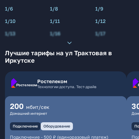
1/6
1/8
1/9
1/10
1/11
1/12
1/13
1/16
1/17
Лучшие тарифы на ул Трактовая в
Иркутске
Ростелеком
Технологии доступа. Тест-драйв
200
3
мбит/сек
Домашний интернет
Дом
Подключение
Оборудование
По
Подключение
-
500 ₽ (единоразовый платеж)
По