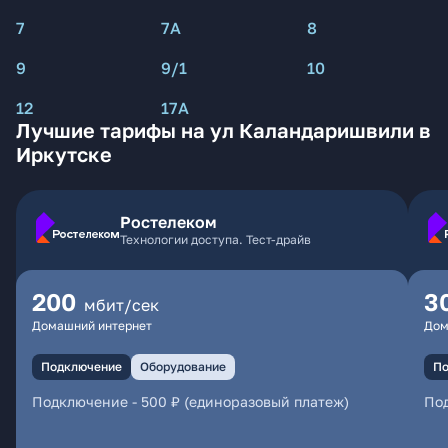
7
7А
8
9
9/1
10
12
17А
Лучшие тарифы на ул Каландаришвили в
Иркутске
Ростелеком
Технологии доступа. Тест-драйв
200
3
мбит/сек
Домашний интернет
Дом
Подключение
Оборудование
По
Подключение
-
500 ₽ (единоразовый платеж)
По