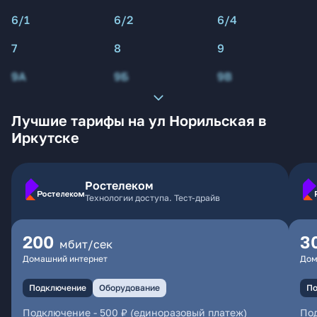
6/1
6/2
6/4
7
8
9
9А
9Б
9В
Лучшие тарифы на ул Норильская в
Иркутске
Ростелеком
Технологии доступа. Тест-драйв
200
3
мбит/сек
Домашний интернет
Дом
Подключение
Оборудование
По
Подключение
-
500 ₽ (единоразовый платеж)
По