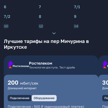
6
7
7/1
7/2
8
9
10
12
14
Лучшие тарифы на пер Мичурина в
Иркутске
Ростелеком
Технологии доступа. Тест-драйв
200
3
мбит/сек
Домашний интернет
Дом
Подключение
Оборудование
По
Подключение
-
500 ₽ (единоразовый платеж)
По