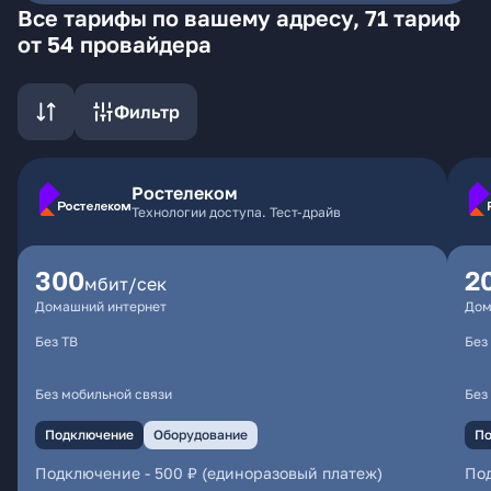
Все тарифы по вашему адресу, 71 тариф
от 54 провайдера
Фильтр
Ростелеком
Технологии доступа. Тест-драйв
300
2
мбит/сек
Домашний интернет
Дом
Без ТВ
Без
Без мобильной связи
Без
Подключение
Оборудование
По
Подключение
-
500 ₽ (единоразовый платеж)
По